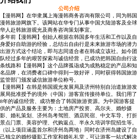
公司介绍
订单查询
【漫韩网】在华隶属上海漫韩商务咨询有限公司，同为韩国
漫韩旅游网旗下。该网站在华专门从事中国大陆游客及全球
有问必答
华人赴韩旅游观光及商务咨询策划事宜。
多年前【漫韩网】创始人根据在韩国多年生活和工作以及自
联系我们
身爱好自助游的经验，总结出自由行是未来旅游市场的潜力
出游方式这个结论，即与志同道合者在韩成立该社。如今团
队经过多年的艰苦探索与诚信经营，已成功把韩国自由行这
条线路和【漫韩网】这个品牌孤诣成为成熟稳定的产品和知
名品牌，在消费者口碑中得到一致好评，同时获得韩国旅游
监管部门颁发诚信旅游单位称号。
【漫韩网】在韩是韩国观光发展局及济州特别自治道旅游发
展局批准授予的境外（中国）游客宣传接待单位。我们用了
8年的诚信经营、成功整合了韩国旅游资源。为中国游客提
供的产品及服务主要为：土地房产投资、高尔夫、婚纱摄
影、婚礼策划、济州岛考驾照、酒店民宿、中文车导、打折
景点门票、美容护理、代购返点、半永久培训学院招生等。
（以上项目涵盖首尔和济州岛两地）同时在济州岛建设了自
己独立的婚纱摄影工作室和婚礼礼堂，可让游客一站式解决