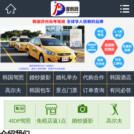


首页

韩国驾照
婚纱摄影
代购合作
韩国酒店
韩国驾照
婚纱摄影
婚礼举办
代购合作
韩国酒店
高尔夫
高尔夫
韩国包车
景点门票
订单查询
有问必答
韩国包车




景点门票
4IDP驾照
免税店返1点
婚纱摄影
高尔夫
个性定制
介绍我们