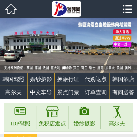


首页

韩国驾照
婚纱摄影
代购返点
韩国酒店
韩国驾照
婚纱摄影
换旅行证
代购返点
韩国酒店
高尔夫
高尔夫
中文车导
景点门票
订单查询
有问必答
中文车导




景点门票
IDP驾照
免税店返点
婚纱摄影
高尔夫
个性定制