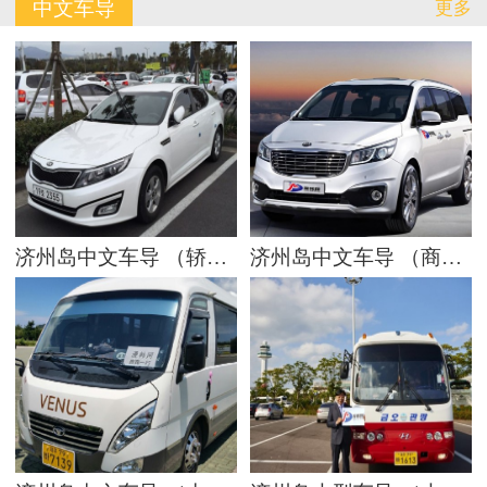
中文车导
更多
订单查询
有问必答
联系我们
济州岛中文车导 （轿车1-4人）
济州岛中文车导 （商务车5-10人）