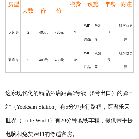
房型
税费
设施
早餐
附注
人数
价
价
WIFI、洗浴
旺季价另
大床房
2
400元
480元
含
无
用品、等...
算
WIFI、洗浴
旺季价另
双床房
2
400元
48
0元
含
无
用品、等...
算
这家现代化的精品酒店距离2号线（8号出口）的驿三
站（Yeoksam Station）有5分钟步行路程，距离乐天
世界（Lotte World）有20分钟地铁车程，提供带手提
电脑和免费WiFi的舒适客房。