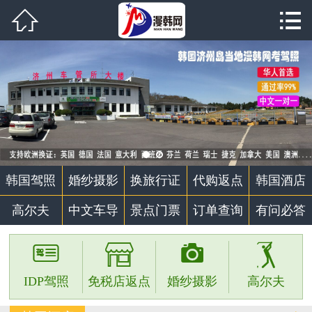


首页

韩国驾照
婚纱摄影
代购返点
韩国酒店
韩国驾照
婚纱摄影
换旅行证
代购返点
韩国酒店
高尔夫
高尔夫
中文车导
景点门票
订单查询
有问必答
中文车导




景点门票
IDP驾照
免税店返点
婚纱摄影
高尔夫
个性定制