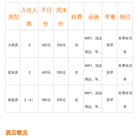
入住人
平日
周末
房型
税费
设施
早餐
附注
数
价
价
WIFI、洗浴
旺季价另
大床房
2
420元
530元
含
双早
用品、等...
算
WIFI、洗浴
旺季价另
双床房
2
420元
5
30元
含
双早
用品、等...
算
WIFI、洗浴
旺季价另
家庭房
2（4）
580元
650元
含
双早
用品、等...
算
酒店概况