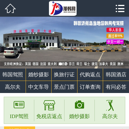


首页

韩国驾照
婚纱摄影
代购返点
韩国酒店
韩国驾照
婚纱摄影
换旅行证
代购返点
韩国酒店
高尔夫
高尔夫
中文车导
景点门票
订单查询
有问必答
中文车导




景点门票
IDP驾照
免税店返点
婚纱摄影
高尔夫
个性定制