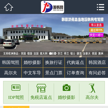


首页

韩国驾照
婚纱摄影
代购返点
韩国酒店
韩国驾照
婚纱摄影
换旅行证
代购返点
韩国酒店
高尔夫
高尔夫
中文车导
景点门票
订单查询
有问必答
中文车导




景点门票
IDP驾照
免税店返点
婚纱摄影
高尔夫
个性定制