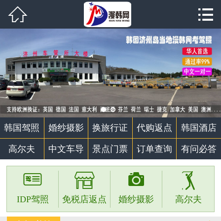


首页

韩国驾照
婚纱摄影
代购返点
韩国酒店
韩国驾照
婚纱摄影
换旅行证
代购返点
韩国酒店
高尔夫
高尔夫
中文车导
景点门票
订单查询
有问必答
中文车导




景点门票
IDP驾照
免税店返点
婚纱摄影
高尔夫
个性定制