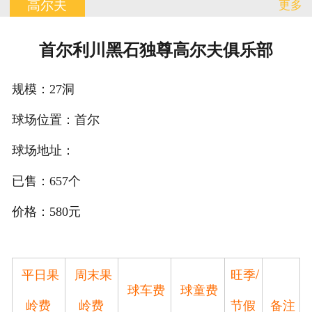
高尔夫
更多
订单查询
首尔利川黑石独尊高尔夫俱乐部
有问必答
规模：27洞
联系我们
球场位置：首尔
球场地址：
已售：657个
价格：580元
平日果
周末果
旺季/
球车费
球童费
岭费
岭费
节假
备注