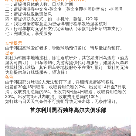
一：请提供具体的人数、日期和时间
二：请提供游客中文名-英文名（英文名即护照拼音名）-护照号
三：请提供往返航班信息
四：请提供联系方式，如：手机号、微信、QQ 等...
五：我社根据游客意愿为您做详细行程单发给游客核对
六：行程单核对无误后支付定金确认（余款到济州后结算支付）
七：完成预定，享受服务
友情提示
由于韩国高球爱好者多，导致球场预订紧张，请尽量提前预订。
提示
我社为韩国本地地接社，除往返航班外，其它如济州岛酒店（酒店
游客可自订）、用车等均可为游客提供代订与服务，如游客只单独
找我社预订球场，其它用车等地接服务不在我社预订，我社将无法
为您提供单订球场服务，望谅解！
备注
由于韩国部分球场2人无法预订下场，详细情况请咨询客服！
出发前30至15日取消，收取费用总额的2%。出发前14日至7日取
消，收取费用总额的5%。出发前6日至4日取造，收取费用总额的
30%。出发前3天以内取消、收取费用总额的100%。
如打球当日因天气条件不可抗拒导致无法击球，无条件退订。
首尔利川黑石独尊高尔夫俱乐部