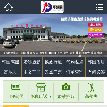


首页

韩国驾照
婚纱摄影
代购返点
韩国酒店
韩国驾照
婚纱摄影
换旅行证
代购返点
韩国酒店
高尔夫
高尔夫
中文车导
景点门票
订单查询
有问必答
中文车导




景点门票
IDP驾照
免税店返点
婚纱摄影
高尔夫
个性定制